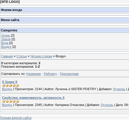
[
SITE LOGO
]
Форма входа
Меню сайта
Categories
Огонь
[2]
Земля
[2]
Вода
[2]
Воздух
[2]
Главная
»
Статьи
»
Четыре стихии
» Воздух
В категории материалов
:
2
Показано материалов
:
1-2
Сортировать по
:
Названию
·
Рейтингу
·
Просмотрам
੩ Знаки ੩
Воздух
|
Просмотров:
2144
|
Author:
Лучиэнь и SISTER POETRY
|
Добавил:
Лучиэнь
|
Свойства: изменчивость, активность ੩
Воздух
|
Просмотров:
2345
|
Author:
Катерина Очкасова
|
Добавил:
Лучиэнь
|
Дата:
09
Полная версия сайта