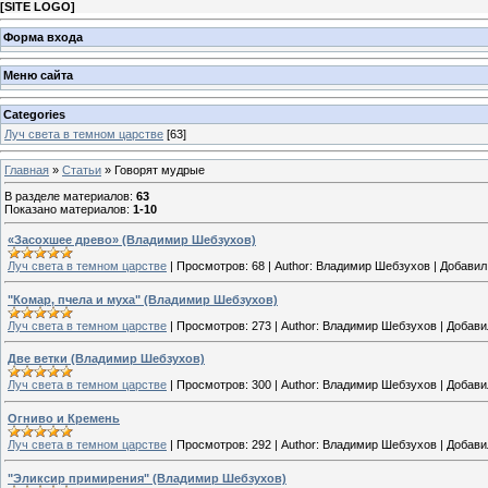
[
SITE LOGO
]
Форма входа
Меню сайта
Categories
Луч света в темном царстве
[63]
Главная
»
Статьи
» Говорят мудрые
В разделе материалов
:
63
Показано материалов
:
1-10
«Засохшее древо» (Владимир Шебзухов)
Луч света в темном царстве
|
Просмотров:
68
|
Author:
Владимир Шебзухов
|
Добавил
"Комар, пчела и муха" (Владимир Шебзухов)
Луч света в темном царстве
|
Просмотров:
273
|
Author:
Владимир Шебзухов
|
Добави
Две ветки (Владимир Шебзухов)
Луч света в темном царстве
|
Просмотров:
300
|
Author:
Владимир Шебзухов
|
Добави
Огниво и Кремень
Луч света в темном царстве
|
Просмотров:
292
|
Author:
Владимир Шебзухов
|
Добави
"Эликсир примирения" (Владимир Шебзухов)