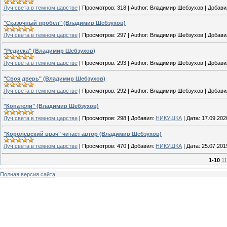
Луч света в темном царстве
|
Просмотров:
318
|
Author:
Владимир Шебзухов
|
Добави
"Сказочный пробел" (Владимир Шебзухов)
Луч света в темном царстве
|
Просмотров:
297
|
Author:
Владимир Шебзухов
|
Добави
"Редиска" (Владимир Шебзухов)
Луч света в темном царстве
|
Просмотров:
293
|
Author:
Владимир Шебзухов
|
Добави
"Своя дверь" (Владимир Шебзухов)
Луч света в темном царстве
|
Просмотров:
292
|
Author:
Владимир Шебзухов
|
Добави
"Копатели" (Владимир Шебзухов)
Луч света в темном царстве
|
Просмотров:
298
|
Добавил:
НИКУШКА
|
Дата:
17.09.202
"Королевский врач" читает автор (Владимир Шебзухов)
Луч света в темном царстве
|
Просмотров:
470
|
Добавил:
НИКУШКА
|
Дата:
25.07.201
1-10
11
Полная версия сайта