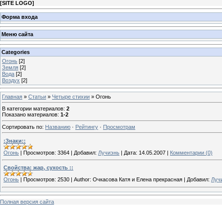
[
SITE LOGO
]
Форма входа
Меню сайта
Categories
Огонь
[2]
Земля
[2]
Вода
[2]
Воздух
[2]
Главная
»
Статьи
»
Четыре стихии
» Огонь
В категории материалов
:
2
Показано материалов
:
1-2
Сортировать по
:
Названию
·
Рейтингу
·
Просмотрам
:Знаки::
Огонь
|
Просмотров:
3364
|
Добавил:
Лучиэнь
|
Дата:
14.05.2007
|
Комментарии (0)
Свойства: жар, сухость ::
Огонь
|
Просмотров:
2530
|
Author:
Очкасова Катя и Елена прекрасная
|
Добавил:
Луч
Полная версия сайта