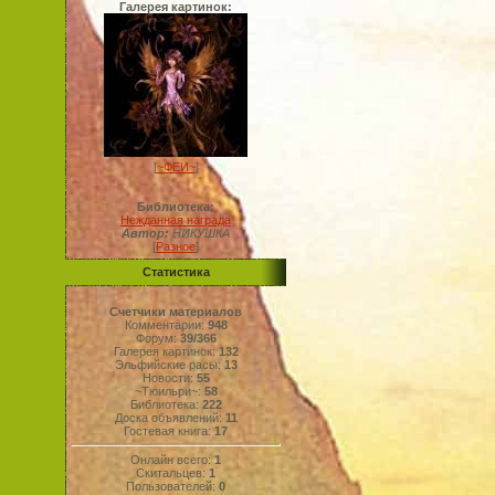
Галерея картинок:
[
~ФЕИ~
]
Библиотека:
Нежданная награда
Автор:
НИКУШКА
[
Разное
]
Статистика
Счетчики материалов
Комментарии:
948
Форум:
39/366
Галерея картинок:
132
Эльфийские расы:
13
Новости:
55
~Тюильри~:
58
Библиотека:
222
Доска объявлений:
11
Гостевая книга:
17
Онлайн всего:
1
Скитальцев:
1
Пользователей:
0