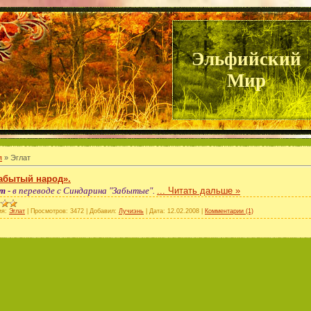
Эльфийский
Мир
я
»
Эглат
абытый народ».
т
- в переводе с Синдарина "Забытые".
...
Читать дальше »
ия:
Эглат
|
Просмотров:
3472
|
Добавил:
Лучиэнь
|
Дата:
12.02.2008
|
Комментарии (1)