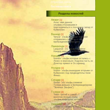
Обратная связь
Гостевая книга
Разделы новостей
Авари
[1]
Avari- имя,данное
эльфам,отказавшимся
присоединиться к походу на запад от
Куйвиэнен.
Ваниар
[1]
Vanyar- эльфы,которые первыми
отправились в поход от вод
пробуждения(Куйвиэнен).
Лаиквенди
[1]
Laiquendi- это эльфы племени
Нандор,живущие в Оссирианде.
Нандор
[1]
Nandor- эльфы,которые остались с
Ленвэ в верховьях Андуина;часть их
Дэнетор привел в Оссирианд.
Нолдор
[1]
Noldor- эльфы,вышедшие вторыми от
Куйвиэнен под предводительством
Финвэ.
Синдар
[1]
Sindar- это эльфы племени
Тэлери,жившие в Белерианде(кроме
"Зеленых Эльфов").
Тэлери
[2]
Teleri- третий и самый
многочисленный отряд
эльфов,вышедших на запад.
Уманиар
[4]
Umanyar- эльфы,не бывшие в Амане.