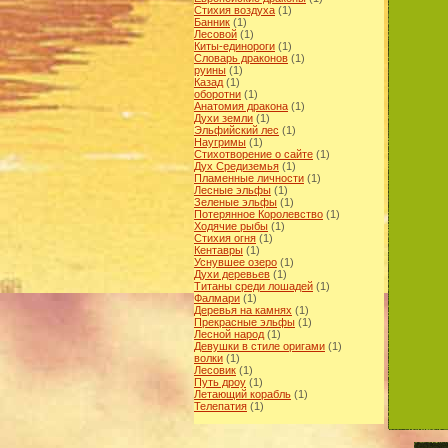
Стихия воздуха
(1)
Банник
(1)
Лесовой
(1)
Киты-единороги
(1)
Словарь драконов
(1)
руины
(1)
Казад
(1)
оборотни
(1)
Анатомия дракона
(1)
Духи земли
(1)
Эльфийский лес
(1)
Наугримы
(1)
Стихотворение о сайте
(1)
Дух Средиземья
(1)
Пламенные личности
(1)
Лесные эльфы
(1)
Зеленые эльфы
(1)
Потерянное Королевство
(1)
Ходячие рыбы
(1)
Cтихия огня
(1)
Кентавры
(1)
Уснувшее озеро
(1)
Духи деревьев
(1)
Титаны среди лошадей
(1)
Фалмари
(1)
Деревья на камнях
(1)
Прекрасные эльфы
(1)
Лесной народ
(1)
Девушки в стиле оригами
(1)
волки
(1)
Лесовик
(1)
Путь дроу
(1)
Летающий корабль
(1)
Телепатия
(1)