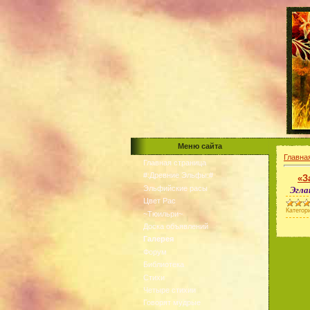
Меню сайта
Главна
Главная страница
#:Древние Эльфы:#
«З
Эльфийские расы
Эгла
Цвет Рас
Категор
~Тюильри~
Доска объявлений
Галерея
Форум
Библиотека
Стихи
Четыре стихии
Говорят мудрые