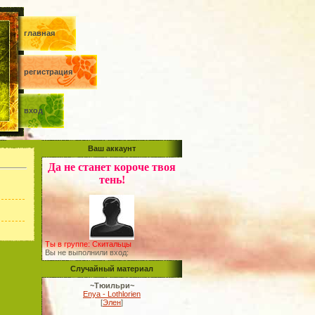
главная
регистрация
вход
Ваш аккаунт
Да не станет короче твоя
тень!
Ты в группе: Скитальцы
Вы не выполнили вход:
Случайный материал
~Тюильри~
Enya - Lothlorien
[
Элен
]