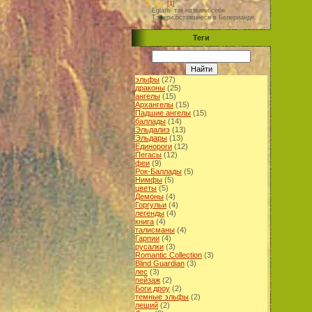
Эглат
[1]
Eglath- так назвали себя
Тэлери,оставшиеся в Белерианде.
Теги
эльфы
(27)
драконы
(25)
ангелы
(15)
Архангелы
(15)
Падшие ангелы
(15)
баллады
(14)
Эльдалиэ
(13)
Эльдары
(13)
Единороги
(12)
Пегасы
(12)
феи
(9)
Рок-Баллады
(5)
Нимфы
(5)
цветы
(5)
Демоны
(4)
Горгульи
(4)
легенды
(4)
книга
(4)
талисманы
(4)
Гарпии
(4)
русалки
(3)
Romantic Collection
(3)
Blind Guardian
(3)
лес
(3)
пейзаж
(2)
Боги дроу
(2)
темные эльфы
(2)
леший
(2)