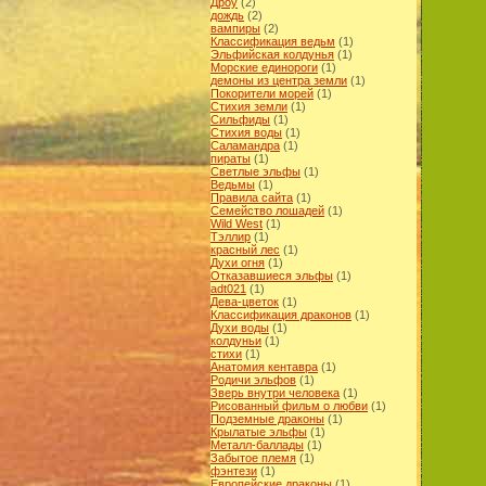
Дроу
(2)
дождь
(2)
вампиры
(2)
Классификация ведьм
(1)
Эльфийская колдунья
(1)
Морские единороги
(1)
демоны из центра земли
(1)
Покорители морей
(1)
Cтихия земли
(1)
Сильфиды
(1)
Стихия воды
(1)
Саламандра
(1)
пираты
(1)
Светлые эльфы
(1)
Ведьмы
(1)
Правила сайта
(1)
Cемейство лошадей
(1)
Wild West
(1)
Тэллир
(1)
красный лес
(1)
Духи огня
(1)
Отказавшиеся эльфы
(1)
adt021
(1)
Дева-цветок
(1)
Классификация драконов
(1)
Духи воды
(1)
колдуньи
(1)
стихи
(1)
Анатомия кентавра
(1)
Родичи эльфов
(1)
Зверь внутри человека
(1)
Рисованный фильм о любви
(1)
Подземные драконы
(1)
Крылатые эльфы
(1)
Металл-баллады
(1)
Забытое племя
(1)
фэнтези
(1)
Европейские драконы
(1)