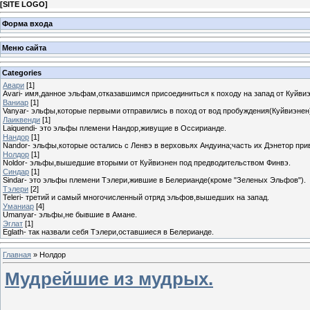
[
SITE LOGO
]
Форма входа
Меню сайта
Categories
Авари
[1]
Avari- имя,данное эльфам,отказавшимся присоединиться к походу на запад от Куйвиэ
Ваниар
[1]
Vanyar- эльфы,которые первыми отправились в поход от вод пробуждения(Куйвиэнен
Лаиквенди
[1]
Laiquendi- это эльфы племени Нандор,живущие в Оссирианде.
Нандор
[1]
Nandor- эльфы,которые остались с Ленвэ в верховьях Андуина;часть их Дэнетор при
Нолдор
[1]
Noldor- эльфы,вышедшие вторыми от Куйвиэнен под предводительством Финвэ.
Синдар
[1]
Sindar- это эльфы племени Тэлери,жившие в Белерианде(кроме "Зеленых Эльфов").
Тэлери
[2]
Teleri- третий и самый многочисленный отряд эльфов,вышедших на запад.
Уманиар
[4]
Umanyar- эльфы,не бывшие в Амане.
Эглат
[1]
Eglath- так назвали себя Тэлери,оставшиеся в Белерианде.
Главная
»
Нолдор
Мудрейшие из мудрых.