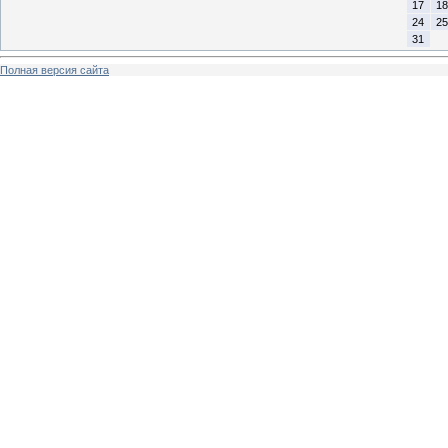
17
18
24
25
31
Полная версия сайта