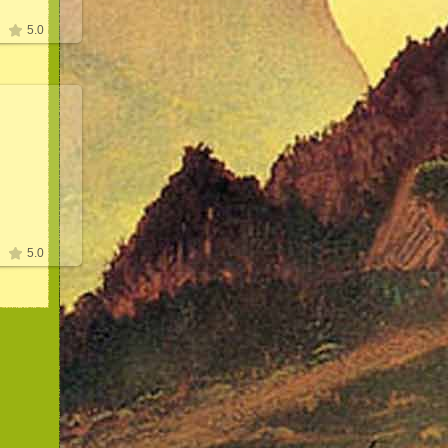
5.0
09
нь
5.0