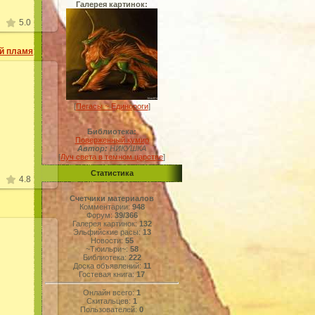
Галерея картинок:
5.0
й пламя
[
Пегасы ~ Единороги
]
09
а
Библиотека:
Поверженный кумир
Автор:
НИКУШКА
[
Луч света в темном царстве
]
Статистика
4.8
Счетчики материалов
Комментарии:
948
Форум:
39/366
Галерея картинок:
132
Эльфийские расы:
13
Новости:
55
~Тюильри~:
58
Библиотека:
222
09
Доска объявлений:
11
Гостевая книга:
17
нь
Онлайн всего:
1
Скитальцев:
1
Пользователей:
0