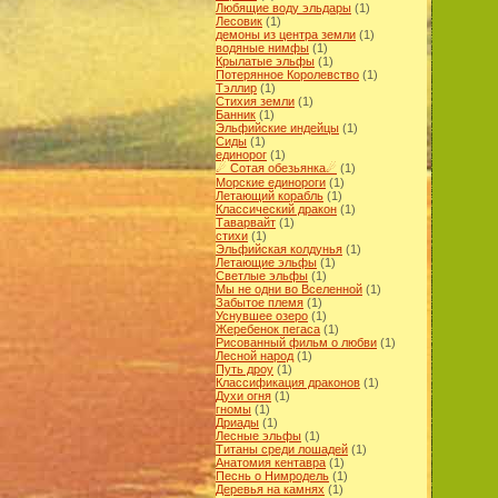
Любящие воду эльдары
(1)
Лесовик
(1)
демоны из центра земли
(1)
водяные нимфы
(1)
Крылатые эльфы
(1)
Потерянное Королевство
(1)
Тэллир
(1)
Cтихия земли
(1)
Банник
(1)
Эльфийские индейцы
(1)
Сиды
(1)
единорог
(1)
☄ Cотая обезьянка☄
(1)
Морские единороги
(1)
Летающий корабль
(1)
Классический дракон
(1)
Таварвайт
(1)
стихи
(1)
Эльфийская колдунья
(1)
Летающие эльфы
(1)
Светлые эльфы
(1)
Мы не одни во Вселенной
(1)
Забытое племя
(1)
Уснувшее озеро
(1)
Жеребенок пегаса
(1)
Рисованный фильм о любви
(1)
Лесной народ
(1)
Путь дроу
(1)
Классификация драконов
(1)
Духи огня
(1)
гномы
(1)
Дриады
(1)
Лесные эльфы
(1)
Титаны среди лошадей
(1)
Анатомия кентавра
(1)
Песнь о Нимродель
(1)
Деревья на камнях
(1)