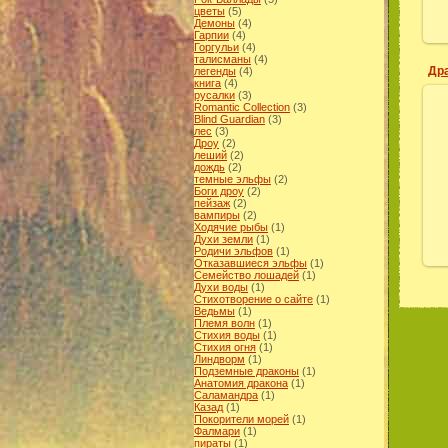
цветы
(5)
Демоны
(4)
Гарпии
(4)
Горгульи
(4)
талисманы
(4)
Др
легенды
(4)
книга
(4)
русалки
(3)
Romantic Collection
(3)
Blind Guardian
(3)
лес
(3)
Дроу
(2)
леший
(2)
дождь
(2)
темные эльфы
(2)
Боги дроу
(2)
пейзаж
(2)
вампиры
(2)
Ходячие рыбы
(1)
Духи земли
(1)
Родичи эльфов
(1)
Отказавшиеся эльфы
(1)
Cемейство лошадей
(1)
Духи воды
(1)
Стихотворение о сайте
(1)
Ведьмы
(1)
Племя волн
(1)
Стихия воды
(1)
Cтихия огня
(1)
Линдворм
(1)
Подземные драконы
(1)
Анатомия дракона
(1)
Саламандра
(1)
Казад
(1)
Покорители морей
(1)
Фалмари
(1)
пираты
(1)