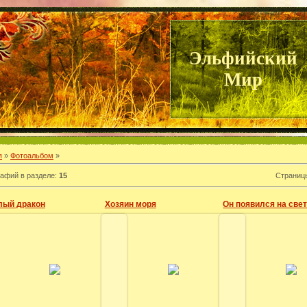
Эльфийский
Мир
я
»
Фотоальбом
»
афий в разделе
:
15
Страниц
лый дракон
Хозяин моря
02.07.2010
02.07.2010
02.11.20
Эльза
Эльза
Эльз