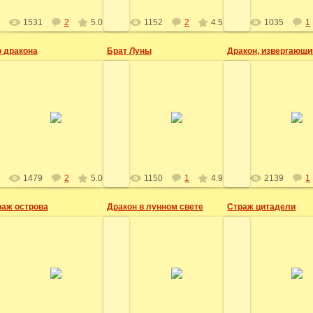
1531
2
5.0
1152
2
4.5
1035
1
о дракона
Брат Луны
Дракон, извергающи
02.11.2009
09.06.2009
27.05.20
Эльза
Лучиэнь
Эльз
1479
2
5.0
1150
1
4.9
2139
1
раж острова
Дракон в лунном свете
Страж цитадели
27.05.2009
26.05.2009
25.02.20
Эльза
Эльза
Лучиэ