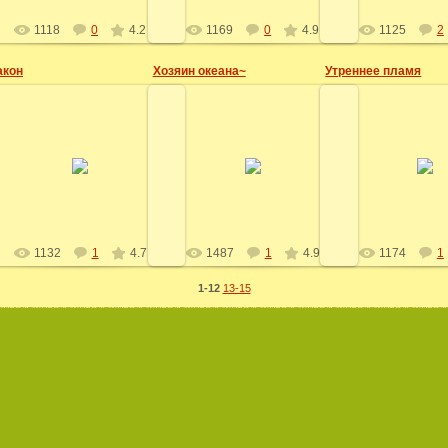
1118
0
4.2
1169
0
4.9
1125
2
акон
Хозяин океана~
Утреннее пламя
25.02.2009
25.02.2009
25.02.20
Лучиэнь
Лучиэнь
Лучиэ
1132
1
4.7
1487
1
4.9
1174
1
1-12
13-15