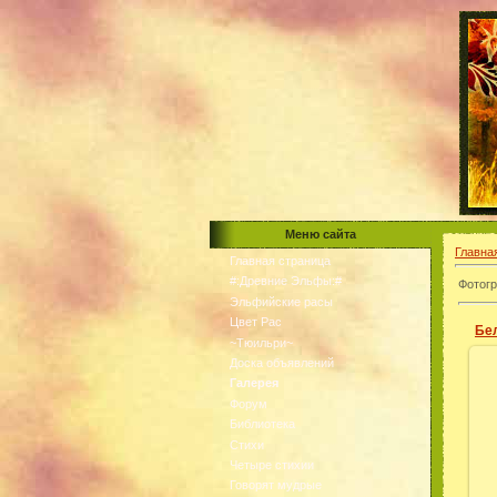
Меню сайта
Главна
Главная страница
#:Древние Эльфы:#
Фотогр
Эльфийские расы
Цвет Рас
Бе
~Тюильри~
Доска объявлений
Галерея
Форум
Библиотека
Стихи
Четыре стихии
Говорят мудрые