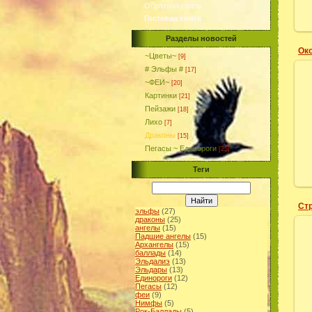
Обратная связь
Гостевая книга
Разделы новостей
Ок
~Цветы~
[9]
# Эльфы #
[17]
~ФЕИ~
[20]
Картинки
[21]
Пейзажи
[18]
Лихо
[7]
Драконы
[15]
Пегасы ~ Единороги
[25]
Теги
Ст
эльфы
(27)
драконы
(25)
ангелы
(15)
Падшие ангелы
(15)
Архангелы
(15)
баллады
(14)
Эльдалиэ
(13)
Эльдары
(13)
Единороги
(12)
Пегасы
(12)
феи
(9)
Нимфы
(5)
Рок-Баллады
(5)