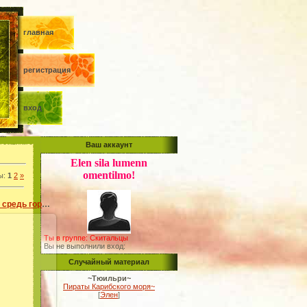
главная
регистрация
вход
Ваш аккаунт
Elen sila lumenn
omentilmo!
ы
:
1
2
»
Он появился на свет средь горных вершин
Ты в группе: Скитальцы
Вы не выполнили вход:
09
Случайный материал
~Тюильри~
а
Пираты Карибского моря~
[
Элен
]